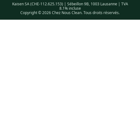
Kaisen SA (CHE-112.625.153) | Sébeillon 9B, 1003 Lausanne | TVA
8.1% incluse
Copyright © 2026 Chez Nous Clean. Tous droits réservés.