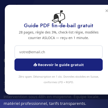
📬
Accueil
Entretien systemes de refrigeration
Jura bernois
Bienne
Guide PDF fin-de-bail gratuit
28 pages, règle des 3%, check-list régie, modèles
2500 · JURA BERNOIS
courrier ASLOCA — reçu en 1 minute.
Entretien systemes
de refrigeration a
📥 Recevoir le guide gratuit
Bienne
Zéro spam. Désinscription en 1 clic. Données stockées en Suisse,
Service entretien systemes de refrigeration à
conformes LPD + RGPD.
Bienne et alentours. Devis gratuit sous 24h,
intervention sous 48h en moyenne. Équipe locale,
matériel professionnel, tarifs transparents.