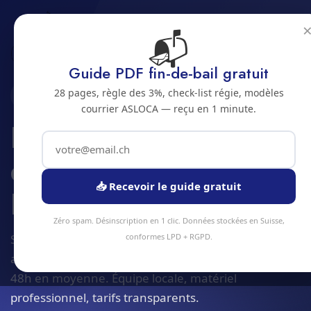
📬
Accueil
Ingenierie technique batiment
Jura bernois
Bienne
Guide PDF fin-de-bail gratuit
28 pages, règle des 3%, check-list régie, modèles
2500 · JURA BERNOIS
courrier ASLOCA — reçu en 1 minute.
Ingenierie technique
de batiment a
📥 Recevoir le guide gratuit
Bienne
Zéro spam. Désinscription en 1 clic. Données stockées en Suisse,
Service ingenierie technique batiment à Bienne et
conformes LPD + RGPD.
alentours. Devis gratuit sous 24h, intervention sous
48h en moyenne. Équipe locale, matériel
professionnel, tarifs transparents.