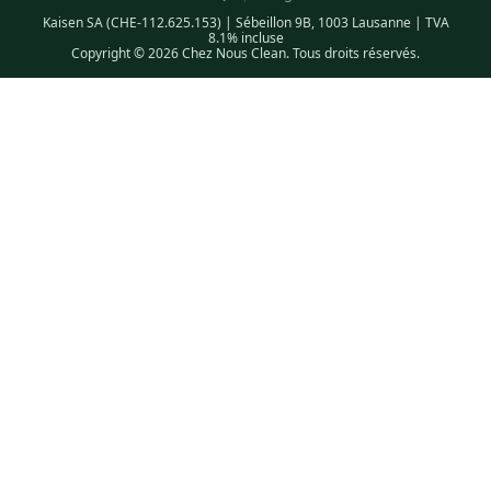
Kaisen SA (CHE-112.625.153) | Sébeillon 9B, 1003 Lausanne | TVA
8.1% incluse
Copyright © 2026 Chez Nous Clean. Tous droits réservés.