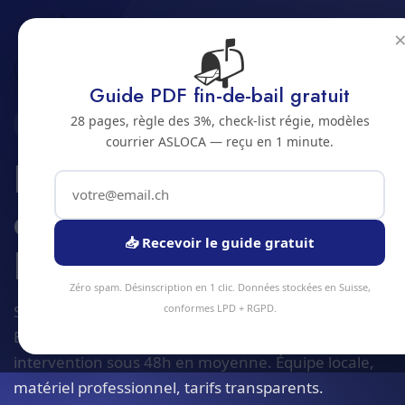
📬
Accueil
Ingenierie electrique et data centers
Jura bernois
Bienne
Guide PDF fin-de-bail gratuit
28 pages, règle des 3%, check-list régie, modèles
2500 · JURA BERNOIS
courrier ASLOCA — reçu en 1 minute.
Ingenierie electrique
et data centers a
📥 Recevoir le guide gratuit
Bienne
Zéro spam. Désinscription en 1 clic. Données stockées en Suisse,
Service ingenierie electrique et data centers à
conformes LPD + RGPD.
Bienne et alentours. Devis gratuit sous 24h,
intervention sous 48h en moyenne. Équipe locale,
matériel professionnel, tarifs transparents.