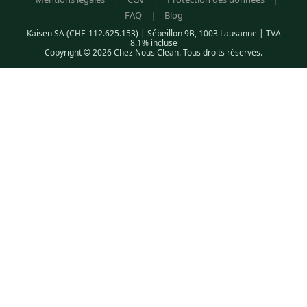
FAQ
|
Blog
Kaisen SA (CHE-112.625.153) | Sébeillon 9B, 1003 Lausanne | TVA
8.1% incluse
Copyright © 2026 Chez Nous Clean. Tous droits réservés.