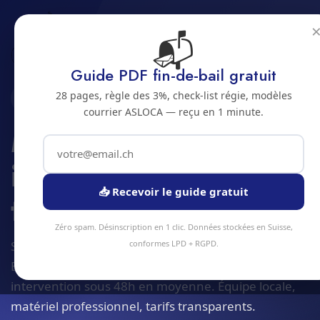
📬
Accueil
Maintenance des installations techniques
Jura bernois
Bienne
Guide PDF fin-de-bail gratuit
28 pages, règle des 3%, check-list régie, modèles
2500 · JURA BERNOIS
courrier ASLOCA — reçu en 1 minute.
Maintenance des
installations
📥 Recevoir le guide gratuit
techniques a Bienne
Zéro spam. Désinscription en 1 clic. Données stockées en Suisse,
Service maintenance des installations techniques à
conformes LPD + RGPD.
Bienne et alentours. Devis gratuit sous 24h,
intervention sous 48h en moyenne. Équipe locale,
matériel professionnel, tarifs transparents.