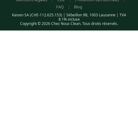
FAQ
|
Blog
Kaisen SA (CHE-112.625.153) | Sébeillon 9B, 1003 Lausanne | TVA
8.1% incluse
Copyright © 2026 Chez Nous Clean. Tous droits réservés.