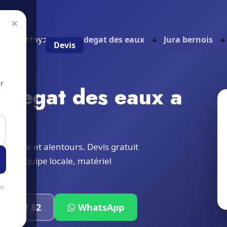
×
Nettoyage apres degat des eaux
Jura bernois
g
À propos
Devis
r
 degat des eaux a
Bienne et alentours. Devis gratuit
ne. Équipe locale, matériel
es
319 32 82
WhatsApp