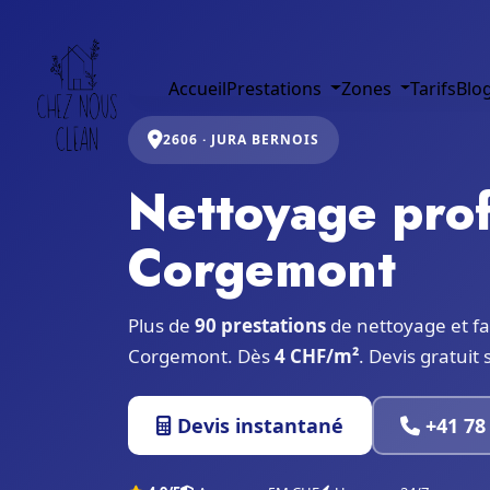
Accueil
Prestations
Zones
Tarifs
Blo
2606 · JURA BERNOIS
Nettoyage prof
Corgemont
Plus de
90 prestations
de nettoyage et fa
Corgemont. Dès
4 CHF/m²
. Devis gratuit
Devis instantané
+41 78 