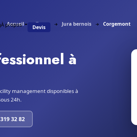
Accueil
Zones
Jura bernois
Corgemont
g
À propos
Devis
essionnel à
cility management disponibles à
 sous 24h.
319 32 82