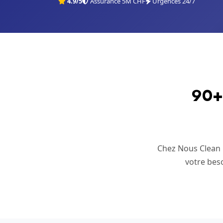
4.9/5
Assurance 5M CHF
Urgences 24/7
90+ 
Chez Nous Clean i
votre beso