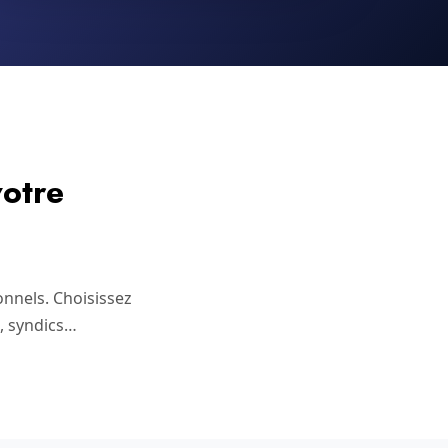
otre
onnels. Choisissez
s, syndics…