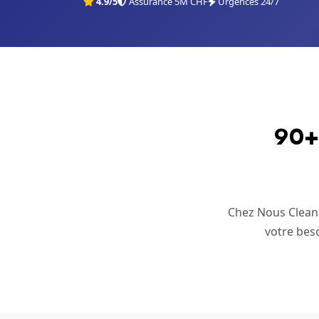
4.9/5
Assurance 5M CHF
Urgences 24/7
90+ 
Chez Nous Clean i
votre beso