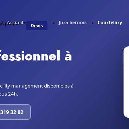
Accueil
Zones
Jura bernois
Courtelary
g
À propos
Devis
essionnel à
cility management disponibles à
sous 24h.
319 32 82