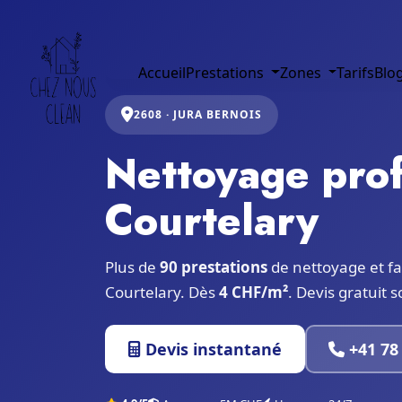
Accueil
Prestations
Zones
Tarifs
Blo
2608 · JURA BERNOIS
Nettoyage prof
Courtelary
Plus de
90 prestations
de nettoyage et fa
Courtelary. Dès
4 CHF/m²
. Devis gratuit 
Devis instantané
+41 78 