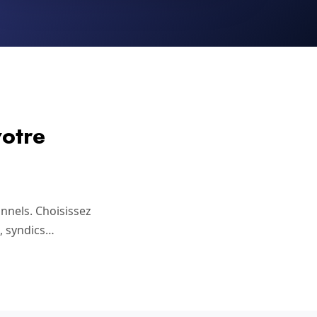
otre
onnels. Choisissez
s, syndics…