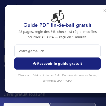
📬
Accueil
Zones
Jura bernois
Villeret
Guide PDF fin-de-bail gratuit
2613 · JURA BERNOIS
28 pages, règle des 3%, check-list régie, modèles
courrier ASLOCA — reçu en 1 minute.
Nettoyage
professionnel à
Villeret
📥 Recevoir le guide gratuit
Zéro spam. Désinscription en 1 clic. Données stockées en Suisse,
Plus de
90 prestations
de nettoyage et facility
conformes LPD + RGPD.
management disponibles à Villeret. Dès
4 CHF/m²
.
Devis gratuit sous 24h.