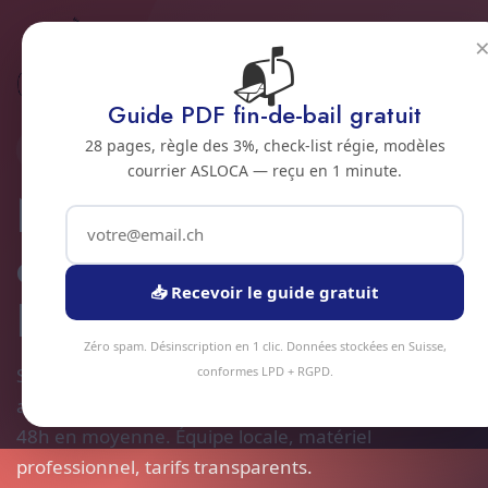
📬
Accueil
Nettoyage cryogenique
Jura bernois
Bienne
Guide PDF fin-de-bail gratuit
28 pages, règle des 3%, check-list régie, modèles
2500 · JURA BERNOIS
courrier ASLOCA — reçu en 1 minute.
Nettoyage
cryogenique a
📥 Recevoir le guide gratuit
Bienne
Zéro spam. Désinscription en 1 clic. Données stockées en Suisse,
Service nettoyage cryogenique à Bienne et
conformes LPD + RGPD.
alentours. Devis gratuit sous 24h, intervention sous
48h en moyenne. Équipe locale, matériel
professionnel, tarifs transparents.