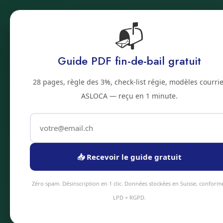
📬
Accue
Accueil
Prestations
Zones
Tarifs
Blo
Guide PDF fin-de-bail gratuit
2500 · JURA BERNOIS
28 pages, règle des 3%, check-list régie, modèles courrie
Nettoyage haute
ASLOCA — reçu en 1 minute.
Service nettoyage haute pression à Bienne
24h, intervention sous 48h en moyenne. É
professionnel, tarifs transparents.
📥 Recevoir le guide gratuit
Devis instantané
+41 78 
Zéro spam. Désinscription en 1 clic. Données stockées en Suisse, conform
LPD + RGPD.
4.9/5
Assurance 5M CHF
Urgences 24/7
Kaisen