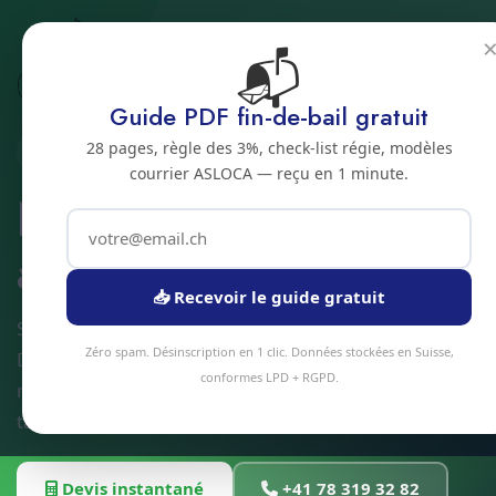
📬
Accueil
Nettoyage de toiture
Jura bernois
Bienne
Guide PDF fin-de-bail gratuit
28 pages, règle des 3%, check-list régie, modèles
2500 · JURA BERNOIS
courrier ASLOCA — reçu en 1 minute.
Nettoyage de toiture
a Bienne
📥 Recevoir le guide gratuit
Service nettoyage de toiture à Bienne et alentours.
Zéro spam. Désinscription en 1 clic. Données stockées en Suisse,
Devis gratuit sous 24h, intervention sous 48h en
conformes LPD + RGPD.
moyenne. Équipe locale, matériel professionnel,
tarifs transparents.
Devis instantané
+41 78 319 32 82