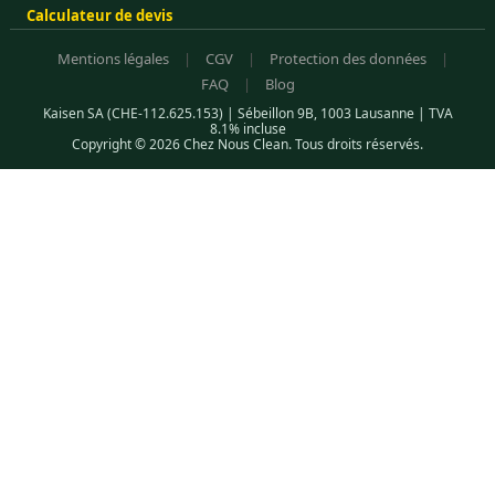
Calculateur de devis
Mentions légales
|
CGV
|
Protection des données
|
FAQ
|
Blog
Kaisen SA (CHE-112.625.153) | Sébeillon 9B, 1003 Lausanne | TVA
8.1% incluse
Copyright © 2026 Chez Nous Clean. Tous droits réservés.