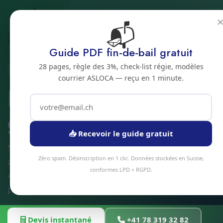
📬
Accueil
Nettoyage de gouttieres
Jura bernois
Bienne
Guide PDF fin-de-bail gratuit
28 pages, règle des 3%, check-list régie, modèles
2500 · JURA BERNOIS
courrier ASLOCA — reçu en 1 minute.
Nettoyage de
gouttieres a Bienne
📥 Recevoir le guide gratuit
Service nettoyage de gouttieres à Bienne et
Zéro spam. Désinscription en 1 clic. Données stockées en Suisse,
alentours. Devis gratuit sous 24h, intervention sous
conformes LPD + RGPD.
48h en moyenne. Équipe locale, matériel
professionnel, tarifs transparents.
Devis instantané
+41 78 319 32 82