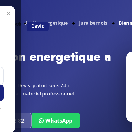
×
ccueil
Audit energetique
Jura bernois
Bien
g
À propos
Devis
r
ation energetique a
ntours. Devis gratuit sous 24h,
 locale, matériel professionnel,
es
319 32 82
WhatsApp