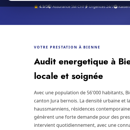
4.9/5
Assurance 5M CHF
Urgences 24/7
Kaisen
VOTRE PRESTATION À BIENNE
Audit energetique à Bie
locale et soignée
Avec une population de 56'000 habitants, B
canton Jura bernois. La densité urbaine et 
haussmanniens, résidences contemporaine
génèrent une forte demande pour des prest
intervient quotidiennement, avec une conna