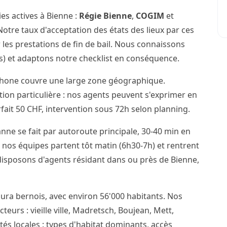
es actives à Bienne :
Régie Bienne
,
COGIM
et
otre taux d'acceptation des états des lieux par ces
 les prestations de fin de bail. Nous connaissons
cis) et adaptons notre checklist en conséquence.
phone couvre une large zone géographique.
ention particulière : nos agents peuvent s'exprimer en
ait 50 CHF, intervention sous 72h selon planning.
nne se fait par autoroute principale, 30-40 min en
 nos équipes partent tôt matin (6h30-7h) et rentrent
 disposons d'agents résidant dans ou près de Bienne,
Jura bernois, avec environ 56'000 habitants. Nos
teurs : vieille ville, Madretsch, Boujean, Mett,
ités locales : types d'habitat dominants, accès