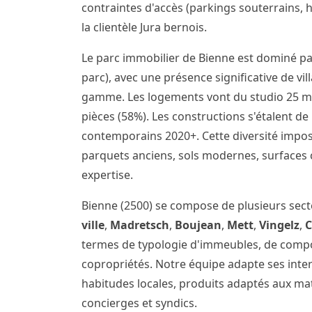
contraintes d'accès (parkings souterrains, 
la clientèle Jura bernois.
Le parc immobilier de Bienne est dominé pa
parc), avec une présence significative de v
gamme. Les logements vont du studio 25 m²
pièces (58%). Les constructions s'étalent d
contemporains 2020+. Cette diversité impo
parquets anciens, sols modernes, surfaces 
expertise.
Bienne (2500) se compose de plusieurs sec
ville
,
Madretsch
,
Boujean
,
Mett
,
Vingelz
,
termes de typologie d'immeubles, de comp
copropriétés. Notre équipe adapte ses inte
habitudes locales, produits adaptés aux m
concierges et syndics.