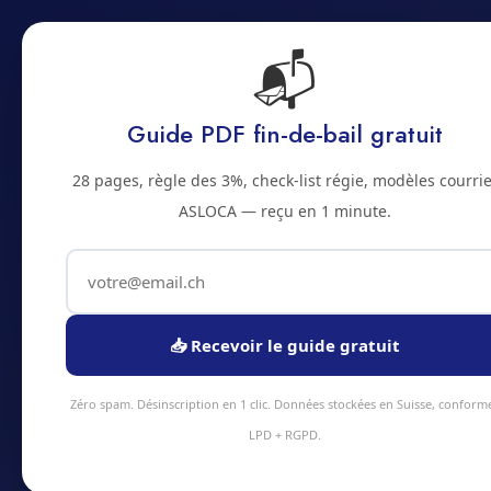
📬
A
Accueil
Prestations
Zones
Tarifs
Blo
Guide PDF fin-de-bail gratuit
2500 · JURA BERNOIS
28 pages, règle des 3%, check-list régie, modèles courrie
Audit et optimis
ASLOCA — reçu en 1 minute.
Bienne
Service audit energetique à Bienne et ale
📥 Recevoir le guide gratuit
intervention sous 48h en moyenne. Équipe
tarifs transparents.
Zéro spam. Désinscription en 1 clic. Données stockées en Suisse, conform
LPD + RGPD.
Devis instantané
+41 78 