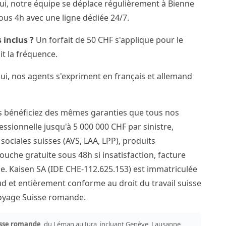
i, notre équipe se déplace régulièrement à Bienne
ous 4h avec une ligne dédiée 24/7.
 inclus ?
Un forfait de 50 CHF s'applique pour le
it la fréquence.
i, nos agents s'expriment en français et allemand
us bénéficiez des mêmes garanties que tous nos
fessionnelle jusqu'à 5 000 000 CHF par sinistre,
ociales suisses (AVS, LAA, LPP), produits
ouche gratuite sous 48h si insatisfaction, facture
e. Kaisen SA (IDE CHE-112.625.153) est immatriculée
 et entièrement conforme au droit du travail suisse
ttoyage Suisse romande.
sse romande
, du Léman au Jura, incluant Genève, Lausanne,