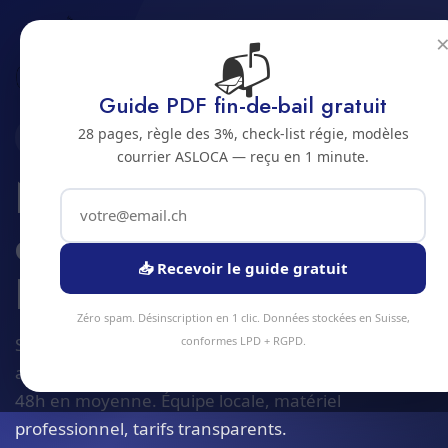
📬
Accueil
Nettoyage evenementiel
Jura bernois
Bienne
Guide PDF fin-de-bail gratuit
28 pages, règle des 3%, check-list régie, modèles
2500 · JURA BERNOIS
courrier ASLOCA — reçu en 1 minute.
Nettoyage
evenementiel a
📥 Recevoir le guide gratuit
Bienne
Zéro spam. Désinscription en 1 clic. Données stockées en Suisse,
Service nettoyage evenementiel à Bienne et
conformes LPD + RGPD.
alentours. Devis gratuit sous 24h, intervention sous
48h en moyenne. Équipe locale, matériel
professionnel, tarifs transparents.