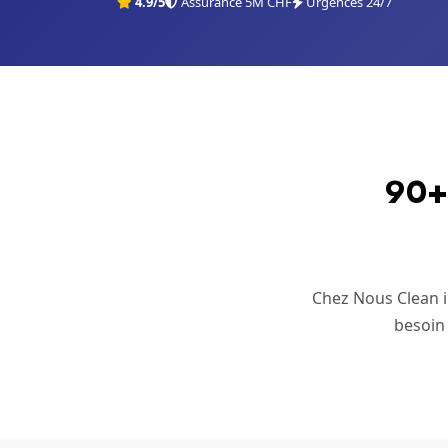
4.9/5
Assurance 5M CHF
Urgences 24/7
90+ 
Chez Nous Clean in
besoin 