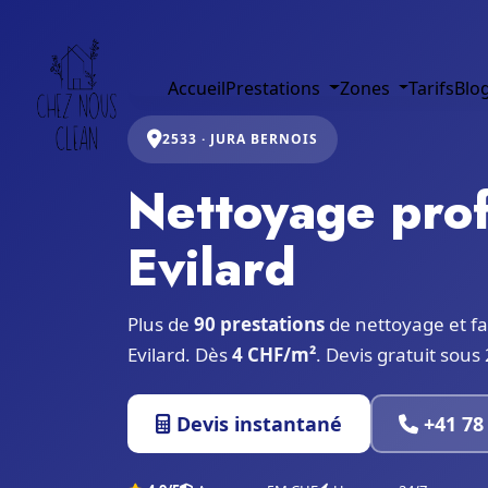
Accueil
Prestations
Zones
Tarifs
Blo
2533 · JURA BERNOIS
Nettoyage prof
Evilard
Plus de
90 prestations
de nettoyage et fa
Evilard. Dès
4 CHF/m²
. Devis gratuit sous
Devis instantané
+41 78 