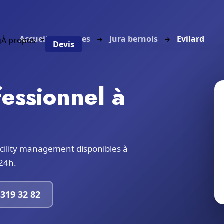
Accueil
Zones
Jura bernois
Evilard
g
À propos
Devis
essionnel à
cility management disponibles à
 24h.
319 32 82