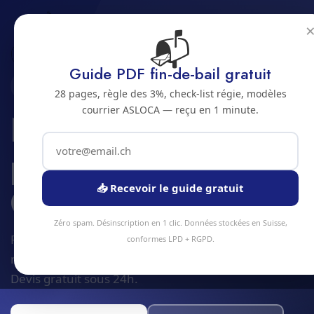
📬
Accueil
Zones
Jura bernois
Orvin
Guide PDF fin-de-bail gratuit
2534 · JURA BERNOIS
28 pages, règle des 3%, check-list régie, modèles
courrier ASLOCA — reçu en 1 minute.
Nettoyage
professionnel à
Orvin
📥 Recevoir le guide gratuit
Zéro spam. Désinscription en 1 clic. Données stockées en Suisse,
Plus de
90 prestations
de nettoyage et facility
conformes LPD + RGPD.
management disponibles à Orvin. Dès
4 CHF/m²
.
Devis gratuit sous 24h.