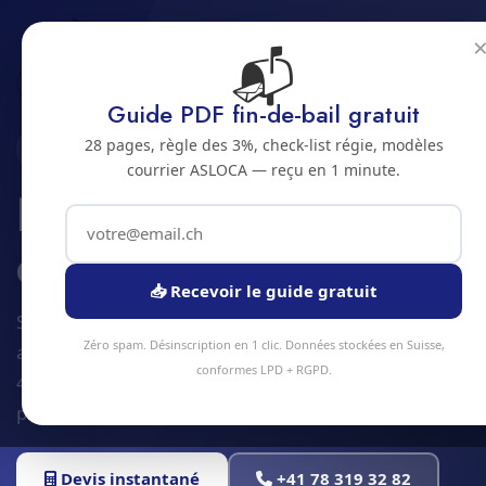
📬
Accueil
Nettoyage salle d'attente
Jura bernois
Bienne
Guide PDF fin-de-bail gratuit
28 pages, règle des 3%, check-list régie, modèles
2500 · JURA BERNOIS
courrier ASLOCA — reçu en 1 minute.
Nettoyage de salle
d'attente a Bienne
📥 Recevoir le guide gratuit
Service nettoyage salle d'attente à Bienne et
Zéro spam. Désinscription en 1 clic. Données stockées en Suisse,
alentours. Devis gratuit sous 24h, intervention sous
conformes LPD + RGPD.
48h en moyenne. Équipe locale, matériel
professionnel, tarifs transparents.
Devis instantané
+41 78 319 32 82