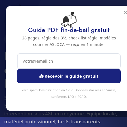
📬
Accueil
Nettoyage de spa et centre bien-etre
Jura bernois
Bienne
Guide PDF fin-de-bail gratuit
28 pages, règle des 3%, check-list régie, modèles
2500 · JURA BERNOIS
courrier ASLOCA — reçu en 1 minute.
Nettoyage de spa et
centre bien-etre a
📥 Recevoir le guide gratuit
Bienne
Zéro spam. Désinscription en 1 clic. Données stockées en Suisse,
Service nettoyage de spa et centre bien-etre à
conformes LPD + RGPD.
Bienne et alentours. Devis gratuit sous 24h,
intervention sous 48h en moyenne. Équipe locale,
matériel professionnel, tarifs transparents.