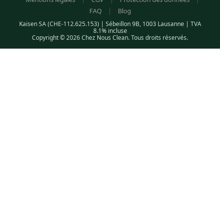
FAQ
|
Blog
Kaisen SA (CHE-112.625.153) | Sébeillon 9B, 1003 Lausanne | TVA
8.1% incluse
Copyright © 2026 Chez Nous Clean. Tous droits réservés.