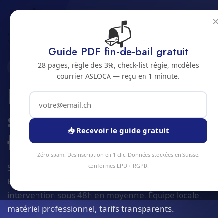
📬
Accueil
Nettoyage surfaces sensibles et fragiles
Jura bernois
Bienne
Guide PDF fin-de-bail gratuit
28 pages, règle des 3%, check-list régie, modèles
2500 · JURA BERNOIS
courrier ASLOCA — reçu en 1 minute.
Nettoyage de
surfaces sensibles et
📥 Recevoir le guide gratuit
fragiles a Bienne
Zéro spam. Désinscription en 1 clic. Données stockées en Suisse,
Service nettoyage surfaces sensibles et fragiles à
conformes LPD + RGPD.
Bienne et alentours. Devis gratuit sous 24h,
intervention sous 48h en moyenne. Équipe locale,
matériel professionnel, tarifs transparents.