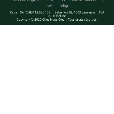
FAQ
|
Blog
Kaisen SA (CHE-112.625.153) | Sébeillon 9B, 1003 Lausanne | TVA
8.1% incluse
Copyright © 2026 Chez Nous Clean. Tous droits réservés.