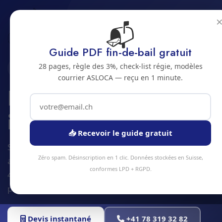
📬
Accueil
Entretien plantes interieures
Jura bernois
Bienne
Guide PDF fin-de-bail gratuit
28 pages, règle des 3%, check-list régie, modèles
2500 · JURA BERNOIS
courrier ASLOCA — reçu en 1 minute.
Entretien de plantes
interieures a Bienne
📥 Recevoir le guide gratuit
Service entretien plantes interieures à Bienne et
Zéro spam. Désinscription en 1 clic. Données stockées en Suisse,
alentours. Devis gratuit sous 24h, intervention sous
conformes LPD + RGPD.
48h en moyenne. Équipe locale, matériel
professionnel, tarifs transparents.
Devis instantané
+41 78 319 32 82