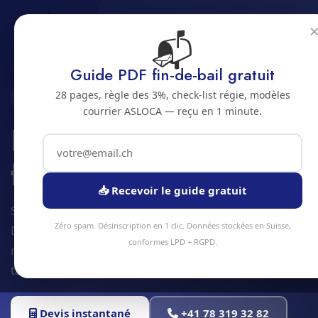
📬
Accueil
Ravalement de facade
Jura bernois
Bienne
Guide PDF fin-de-bail gratuit
28 pages, règle des 3%, check-list régie, modèles
2500 · JURA BERNOIS
courrier ASLOCA — reçu en 1 minute.
Ravalement de
facade a Bienne
📥 Recevoir le guide gratuit
Service ravalement de facade à Bienne et alentours.
Zéro spam. Désinscription en 1 clic. Données stockées en Suisse,
Devis gratuit sous 24h, intervention sous 48h en
conformes LPD + RGPD.
moyenne. Équipe locale, matériel professionnel,
tarifs transparents.
Devis instantané
+41 78 319 32 82