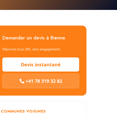
Demander un devis à Bienne
Réponse sous 24h, sans engagement.
Devis instantané
+41 78 319 32 82
COMMUNES VOISINES