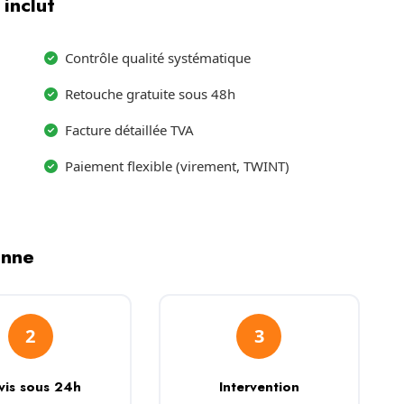
inclut
Contrôle qualité systématique
Retouche gratuite sous 48h
Facture détaillée TVA
Paiement flexible (virement, TWINT)
enne
2
3
vis sous 24h
Intervention