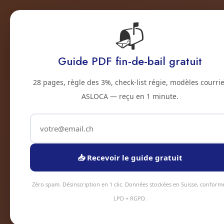
📬
Accu
Accueil
Prestations
Zones
Tarifs
Blo
Guide PDF fin-de-bail gratuit
2500 · JURA BERNOIS
28 pages, règle des 3%, check-list régie, modèles courrie
Remise en etat 
ASLOCA — reçu en 1 minute.
Service remise en etat de locaux à Bienne
24h, intervention sous 48h en moyenne. É
professionnel, tarifs transparents.
📥 Recevoir le guide gratuit
Devis instantané
+41 78 
Zéro spam. Désinscription en 1 clic. Données stockées en Suisse, conform
LPD + RGPD.
4.9/5
Assurance 5M CHF
Urgences 24/7
Kaisen