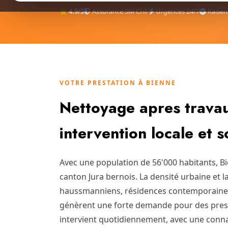
4.9/5
Assurance 5M CHF
Urgences 24/7
Kaisen
VOTRE PRESTATION À BIENNE
Nettoyage apres travau
intervention locale et 
Avec une population de 56'000 habitants, B
canton Jura bernois. La densité urbaine et 
haussmanniens, résidences contemporaine
génèrent une forte demande pour des prest
intervient quotidiennement, avec une conna