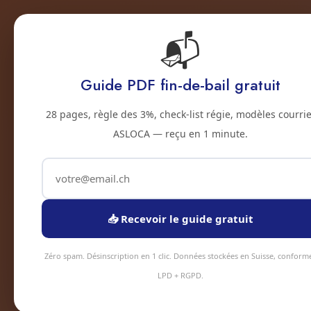
📬
Accu
Accueil
Prestations
Zones
Tarifs
Blo
Guide PDF fin-de-bail gratuit
2500 · JURA BERNOIS
28 pages, règle des 3%, check-list régie, modèles courrie
Nettoyage profe
ASLOCA — reçu en 1 minute.
travaux a Bienn
Service nettoyage apres travaux à Bienne 
📥 Recevoir le guide gratuit
24h, intervention sous 48h en moyenne. É
professionnel, tarifs transparents.
Zéro spam. Désinscription en 1 clic. Données stockées en Suisse, conform
LPD + RGPD.
Devis instantané
+41 78 