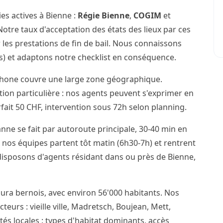
es actives à Bienne :
Régie Bienne
,
COGIM
et
otre taux d'acceptation des états des lieux par ces
 les prestations de fin de bail. Nous connaissons
cis) et adaptons notre checklist en conséquence.
phone couvre une large zone géographique.
ention particulière : nos agents peuvent s'exprimer en
ait 50 CHF, intervention sous 72h selon planning.
nne se fait par autoroute principale, 30-40 min en
 nos équipes partent tôt matin (6h30-7h) et rentrent
 disposons d'agents résidant dans ou près de Bienne,
Jura bernois, avec environ 56'000 habitants. Nos
teurs : vieille ville, Madretsch, Boujean, Mett,
ités locales : types d'habitat dominants, accès