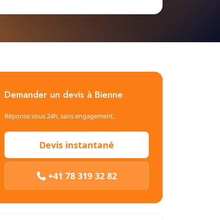
Demander un devis à Bienne
Réponse sous 24h, sans engagement.
Devis instantané
+41 78 319 32 82