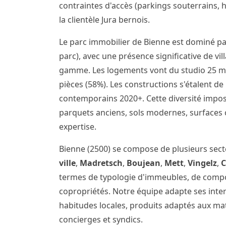
contraintes d'accès (parkings souterrains, 
la clientèle Jura bernois.
Le parc immobilier de Bienne est dominé pa
parc), avec une présence significative de v
gamme. Les logements vont du studio 25 m²
pièces (58%). Les constructions s'étalent d
contemporains 2020+. Cette diversité impo
parquets anciens, sols modernes, surfaces 
expertise.
Bienne (2500) se compose de plusieurs sec
ville
,
Madretsch
,
Boujean
,
Mett
,
Vingelz
,
termes de typologie d'immeubles, de comp
copropriétés. Notre équipe adapte ses inte
habitudes locales, produits adaptés aux m
concierges et syndics.