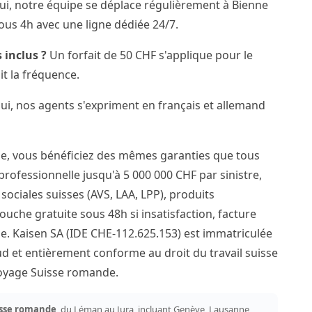
i, notre équipe se déplace régulièrement à Bienne
ous 4h avec une ligne dédiée 24/7.
 inclus ?
Un forfait de 50 CHF s'applique pour le
it la fréquence.
i, nos agents s'expriment en français et allemand
ne, vous bénéficiez des mêmes garanties que tous
 professionnelle jusqu'à 5 000 000 CHF par sinistre,
ociales suisses (AVS, LAA, LPP), produits
ouche gratuite sous 48h si insatisfaction, facture
e. Kaisen SA (IDE CHE-112.625.153) est immatriculée
 et entièrement conforme au droit du travail suisse
ttoyage Suisse romande.
sse romande
, du Léman au Jura, incluant Genève, Lausanne,