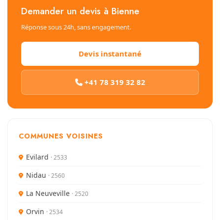
Demander un devis à Bienne
Réponse sous 24h, sans engagement.
Devis instantané
+41 78 319 32 82
COMMUNES VOISINES
Evilard
· 2533
Nidau
· 2560
La Neuveville
· 2520
Orvin
· 2534