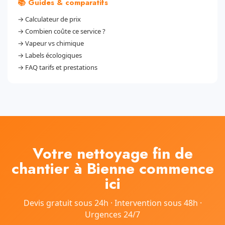
📚 Guides & comparatifs
→
Calculateur de prix
→
Combien coûte ce service ?
→
Vapeur vs chimique
→
Labels écologiques
→
FAQ tarifs et prestations
Votre nettoyage fin de
chantier à Bienne commence
ici
Devis gratuit sous 24h · Intervention sous 48h ·
Urgences 24/7