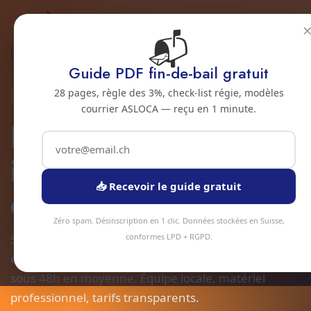
📬
Accueil
Nettoyage intermediaire chantier
Jura bernois
Bienne
Guide PDF fin-de-bail gratuit
28 pages, règle des 3%, check-list régie, modèles
2500 · JURA BERNOIS
courrier ASLOCA — reçu en 1 minute.
Nettoyage
intermediaire de
📥 Recevoir le guide gratuit
chantier a Bienne
Zéro spam. Désinscription en 1 clic. Données stockées en Suisse,
Service nettoyage intermediaire chantier à Bienne
conformes LPD + RGPD.
et alentours. Devis gratuit sous 24h, intervention
sous 48h en moyenne. Équipe locale, matériel
professionnel, tarifs transparents.