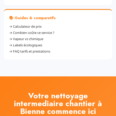
📚 Guides & comparatifs
→
Calculateur de prix
→
Combien coûte ce service ?
→
Vapeur vs chimique
→
Labels écologiques
→
FAQ tarifs et prestations
Votre nettoyage
intermediaire chantier à
Bienne commence ici