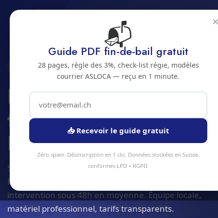
📬
Accueil
Reporting digital et tableaux de bord
Jura bernois
Bienne
Guide PDF fin-de-bail gratuit
28 pages, règle des 3%, check-list régie, modèles
2500 · JURA BERNOIS
courrier ASLOCA — reçu en 1 minute.
Reporting digital et
tableaux de bord a
📥 Recevoir le guide gratuit
Bienne
Zéro spam. Désinscription en 1 clic. Données stockées en Suisse,
Service reporting digital et tableaux de bord à
conformes LPD + RGPD.
Bienne et alentours. Devis gratuit sous 24h,
intervention sous 48h en moyenne. Équipe locale,
matériel professionnel, tarifs transparents.