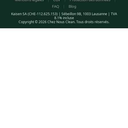
FAQ
|
Blog
Kaisen SA (CHE-112.625.153) | Sébeillon 9B, 1003 Lausanne | TVA
8.1% incluse
Copyright © 2026 Chez Nous Clean. Tous droits réservés.