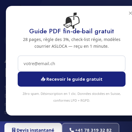
📬
Accueil
Audit Smart Building
Jura bernois
Bienne
Guide PDF fin-de-bail gratuit
28 pages, règle des 3%, check-list régie, modèles
2500 · JURA BERNOIS
courrier ASLOCA — reçu en 1 minute.
Audit Smart
Building a Bienne
📥 Recevoir le guide gratuit
Service audit smart building à Bienne et alentours.
Zéro spam. Désinscription en 1 clic. Données stockées en Suisse,
Devis gratuit sous 24h, intervention sous 48h en
conformes LPD + RGPD.
moyenne. Équipe locale, matériel professionnel,
tarifs transparents.
Devis instantané
+41 78 319 32 82