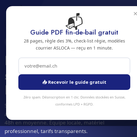
📬
Accueil
Deneigement et service hivernal
Jura bernois
Bienne
Guide PDF fin-de-bail gratuit
28 pages, règle des 3%, check-list régie, modèles
2500 · JURA BERNOIS
courrier ASLOCA — reçu en 1 minute.
Deneigement et
service hivernal a
📥 Recevoir le guide gratuit
Bienne
Zéro spam. Désinscription en 1 clic. Données stockées en Suisse,
Service deneigement et service hivernal à Bienne et
conformes LPD + RGPD.
alentours. Devis gratuit sous 24h, intervention sous
48h en moyenne. Équipe locale, matériel
professionnel, tarifs transparents.