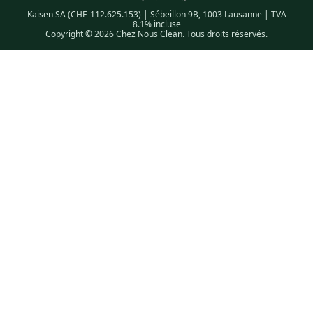
Kaisen SA (CHE-112.625.153) | Sébeillon 9B, 1003 Lausanne | TVA
8.1% incluse
Copyright © 2026 Chez Nous Clean. Tous droits réservés.