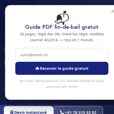
📬
Accueil
Ramassage de feuilles
Jura bernois
Bienne
Guide PDF fin-de-bail gratuit
28 pages, règle des 3%, check-list régie, modèles
2500 · JURA BERNOIS
courrier ASLOCA — reçu en 1 minute.
Ramassage de
feuilles a Bienne
📥 Recevoir le guide gratuit
Service ramassage de feuilles à Bienne et alentours.
Zéro spam. Désinscription en 1 clic. Données stockées en Suisse,
Devis gratuit sous 24h, intervention sous 48h en
conformes LPD + RGPD.
moyenne. Équipe locale, matériel professionnel,
tarifs transparents.
Devis instantané
+41 78 319 32 82