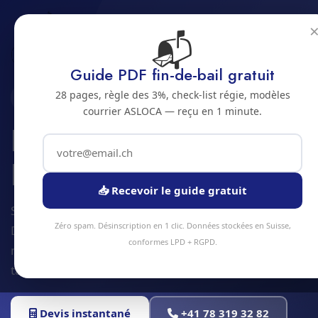
📬
Accueil
Entretien de jardin
Jura bernois
Bienne
Guide PDF fin-de-bail gratuit
28 pages, règle des 3%, check-list régie, modèles
2500 · JURA BERNOIS
courrier ASLOCA — reçu en 1 minute.
Entretien de jardin a
Bienne
📥 Recevoir le guide gratuit
Service entretien de jardin à Bienne et alentours.
Zéro spam. Désinscription en 1 clic. Données stockées en Suisse,
Devis gratuit sous 24h, intervention sous 48h en
conformes LPD + RGPD.
moyenne. Équipe locale, matériel professionnel,
tarifs transparents.
Devis instantané
+41 78 319 32 82