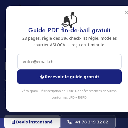
📬
Accueil
Taille de haie
Jura bernois
Bienne
Guide PDF fin-de-bail gratuit
2500 · JURA BERNOIS
28 pages, règle des 3%, check-list régie, modèles
courrier ASLOCA — reçu en 1 minute.
Taille de haie a
Bienne
📥 Recevoir le guide gratuit
Service taille de haie à Bienne et alentours. Devis
gratuit sous 24h, intervention sous 48h en
Zéro spam. Désinscription en 1 clic. Données stockées en Suisse,
moyenne. Équipe locale, matériel professionnel,
conformes LPD + RGPD.
tarifs transparents.
Devis instantané
+41 78 319 32 82