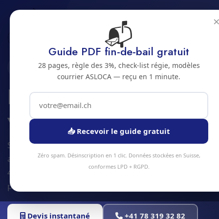
📬
Accueil
Entretien espaces verts
Jura bernois
Bienne
Guide PDF fin-de-bail gratuit
28 pages, règle des 3%, check-list régie, modèles
2500 · JURA BERNOIS
courrier ASLOCA — reçu en 1 minute.
Entretien d'espaces
verts a Bienne
📥 Recevoir le guide gratuit
Service entretien espaces verts à Bienne et
Zéro spam. Désinscription en 1 clic. Données stockées en Suisse,
alentours. Devis gratuit sous 24h, intervention sous
conformes LPD + RGPD.
48h en moyenne. Équipe locale, matériel
professionnel, tarifs transparents.
Devis instantané
+41 78 319 32 82