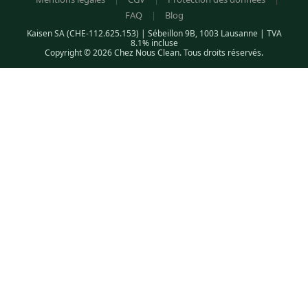
FAQ
|
Blog
Kaisen SA (CHE-112.625.153) | Sébeillon 9B, 1003 Lausanne | TVA
8.1% incluse
Copyright © 2026 Chez Nous Clean. Tous droits réservés.