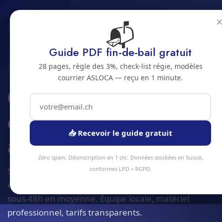
📬
Accueil
Coordination entretien ascenseurs
Jura bernois
Bienne
Guide PDF fin-de-bail gratuit
28 pages, règle des 3%, check-list régie, modèles
2500 · JURA BERNOIS
courrier ASLOCA — reçu en 1 minute.
Coordination
entretien ascenseurs
📥 Recevoir le guide gratuit
a Bienne
Zéro spam. Désinscription en 1 clic. Données stockées en Suisse,
Service coordination entretien ascenseurs à Bienne
conformes LPD + RGPD.
et alentours. Devis gratuit sous 24h, intervention
sous 48h en moyenne. Équipe locale, matériel
professionnel, tarifs transparents.