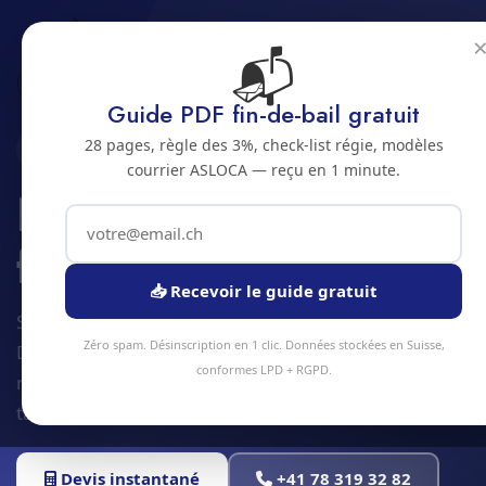
📬
Accueil
Nettoyage apres fete
Jura bernois
Bienne
Guide PDF fin-de-bail gratuit
28 pages, règle des 3%, check-list régie, modèles
2500 · JURA BERNOIS
courrier ASLOCA — reçu en 1 minute.
Nettoyage apres
fete a Bienne
📥 Recevoir le guide gratuit
Service nettoyage apres fete à Bienne et alentours.
Zéro spam. Désinscription en 1 clic. Données stockées en Suisse,
Devis gratuit sous 24h, intervention sous 48h en
conformes LPD + RGPD.
moyenne. Équipe locale, matériel professionnel,
tarifs transparents.
Devis instantané
+41 78 319 32 82