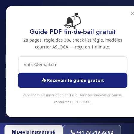
📬
Accueil
Nettoyage de bardage
Jura bernois
Bienne
Guide PDF fin-de-bail gratuit
28 pages, règle des 3%, check-list régie, modèles
2500 · JURA BERNOIS
courrier ASLOCA — reçu en 1 minute.
Nettoyage de
bardage a Bienne
📥 Recevoir le guide gratuit
Service nettoyage de bardage à Bienne et
Zéro spam. Désinscription en 1 clic. Données stockées en Suisse,
alentours. Devis gratuit sous 24h, intervention sous
conformes LPD + RGPD.
48h en moyenne. Équipe locale, matériel
professionnel, tarifs transparents.
Devis instantané
+41 78 319 32 82