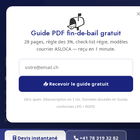
📬
Accueil
Nettoyage de cuves et citernes
Jura bernois
Bienne
Guide PDF fin-de-bail gratuit
28 pages, règle des 3%, check-list régie, modèles
2500 · JURA BERNOIS
courrier ASLOCA — reçu en 1 minute.
Nettoyage de cuves
et citernes a Bienne
📥 Recevoir le guide gratuit
Service nettoyage de cuves et citernes à Bienne et
Zéro spam. Désinscription en 1 clic. Données stockées en Suisse,
alentours. Devis gratuit sous 24h, intervention sous
conformes LPD + RGPD.
48h en moyenne. Équipe locale, matériel
professionnel, tarifs transparents.
Devis instantané
+41 78 319 32 82