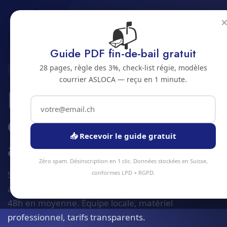
📬
Accueil
Nettoyage d'entretien regulier
Jura bernois
Bienne
Guide PDF fin-de-bail gratuit
28 pages, règle des 3%, check-list régie, modèles
2500 · JURA BERNOIS
courrier ASLOCA — reçu en 1 minute.
Nettoyage
d'entretien regulier
📥 Recevoir le guide gratuit
a Bienne
Zéro spam. Désinscription en 1 clic. Données stockées en Suisse,
Service nettoyage d'entretien regulier à Bienne et
conformes LPD + RGPD.
alentours. Devis gratuit sous 24h, intervention sous
48h en moyenne. Équipe locale, matériel
professionnel, tarifs transparents.