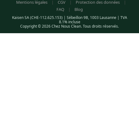
Mentions légales
|
CGV
|
Protection des données
|
FAQ
|
Blog
Kaisen SA (CHE-112.625.153) | Sébeillon 9B, 1003 Lausanne | TVA
8.1% incluse
Copyright © 2026 Chez Nous Clean. Tous droits réservés.