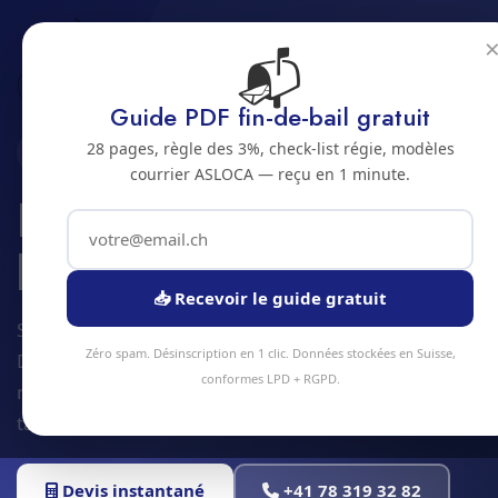
📬
Accueil
Renovation de locaux
Jura bernois
Bienne
Guide PDF fin-de-bail gratuit
28 pages, règle des 3%, check-list régie, modèles
2500 · JURA BERNOIS
courrier ASLOCA — reçu en 1 minute.
Renovation de
locaux a Bienne
📥 Recevoir le guide gratuit
Service renovation de locaux à Bienne et alentours.
Zéro spam. Désinscription en 1 clic. Données stockées en Suisse,
Devis gratuit sous 24h, intervention sous 48h en
conformes LPD + RGPD.
moyenne. Équipe locale, matériel professionnel,
tarifs transparents.
Devis instantané
+41 78 319 32 82