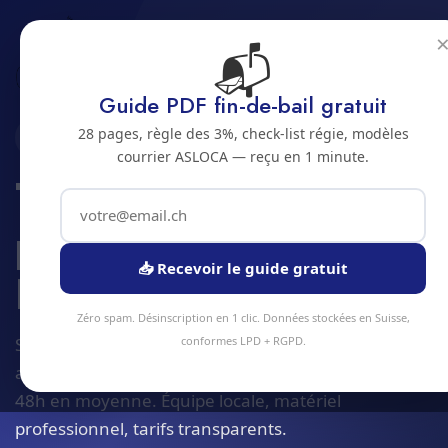
📬
Accueil
Traitement plantes invasives
Jura bernois
Bienne
Guide PDF fin-de-bail gratuit
28 pages, règle des 3%, check-list régie, modèles
2500 · JURA BERNOIS
courrier ASLOCA — reçu en 1 minute.
Traitement de
plantes invasives a
📥 Recevoir le guide gratuit
Bienne
Zéro spam. Désinscription en 1 clic. Données stockées en Suisse,
Service traitement plantes invasives à Bienne et
conformes LPD + RGPD.
alentours. Devis gratuit sous 24h, intervention sous
48h en moyenne. Équipe locale, matériel
professionnel, tarifs transparents.